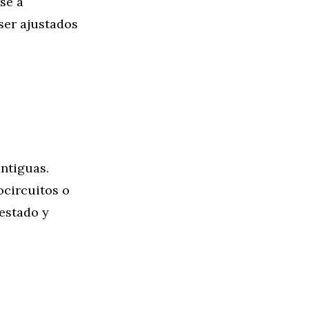
se a
ser ajustados
ntiguas.
ocircuitos o
 estado y