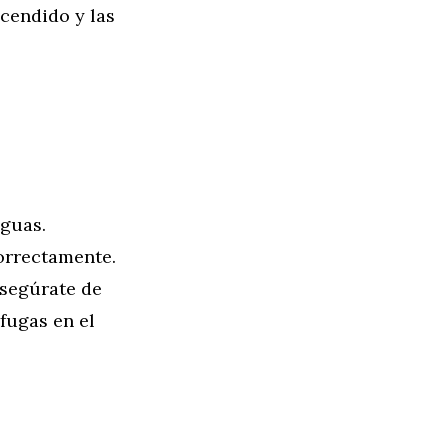
ncendido y las
guas.
orrectamente.
asegúrate de
fugas en el