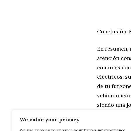
Conclusión: 
En resumen, 
atención con
comunes como
eléctricos, s
de tu furgone
vehículo icón
siendo una jo
furgoneta s
We value your privacy
We use cookies to enhance your browsing experience,
Categorías
General
,
Mo