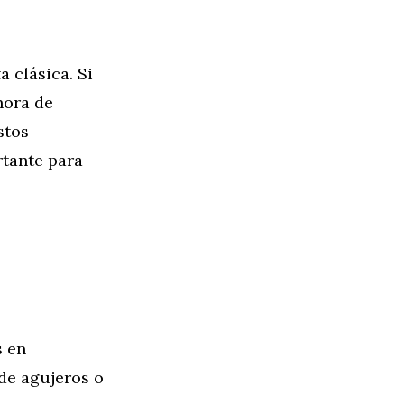
a clásica. Si
hora de
stos
tante para
s en
de agujeros o