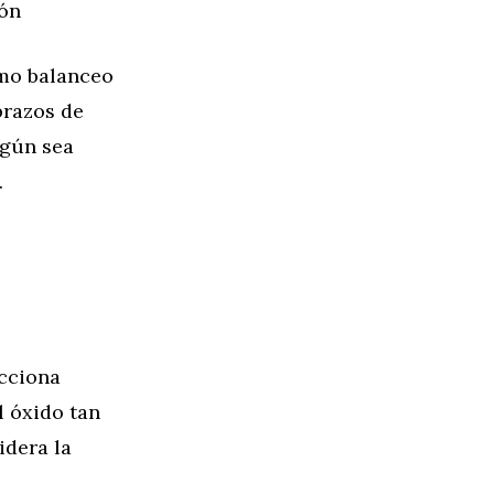
ión
omo balanceo
brazos de
egún sea
.
ecciona
l óxido tan
idera la