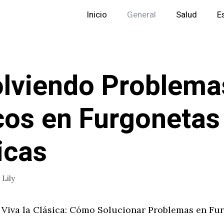
Inicio
General
Salud
E
lviendo Problema
cos en Furgonetas
icas
r
Lily
Viva la Clásica: Cómo Solucionar Problemas en Fu