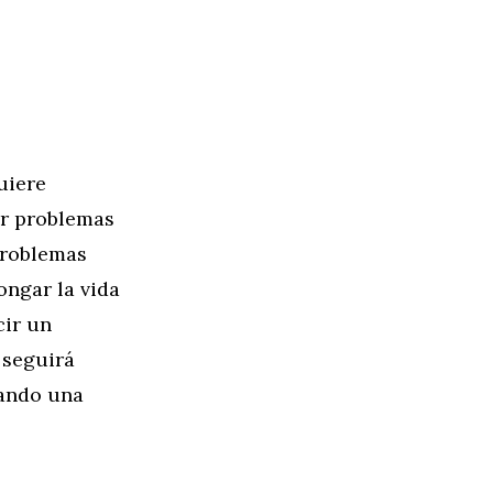
uiere
ar problemas
problemas
ongar la vida
cir un
 seguirá
cando una