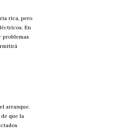
ia rica, pero
éctricos. En
er problemas
rmitirá
el arranque.
 de que la
ectados