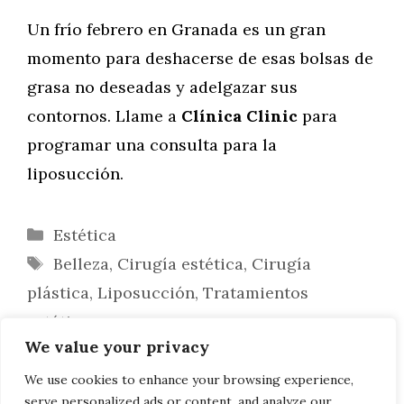
Un frío febrero en Granada es un gran
momento para deshacerse de esas bolsas de
grasa no deseadas y adelgazar sus
contornos. Llame a
Clínica Clinic
para
programar una consulta para la
liposucción.
Categorías
Estética
Etiquetas
Belleza
,
Cirugía estética
,
Cirugía
plástica
,
Liposucción
,
Tratamientos
estéticos
We value your privacy
Opciones con la cirugía estética de
abdominoplastia
We use cookies to enhance your browsing experience,
serve personalized ads or content, and analyze our