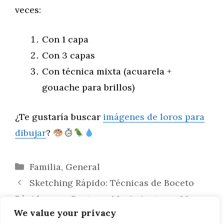
veces:
Con 1 capa
Con 3 capas
Con técnica mixta (acuarela +
gouache para brillos)
¿Te gustaría buscar
imágenes de loros para
dibujar
?
Categorías
Familia
,
General
Sketching Rápido: Técnicas de Boceto
Rápido para Capturar Movimiento en 60
We value your privacy
Segundos